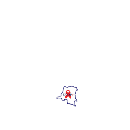
APPEL D’OFFRE N°
CLM/011/08/026/UCOP+-CN
Laisser Un Commentaire
Votre adresse e-mail ne sera pas publiée.
Les champs obligatoires sont
indiqués avec
*